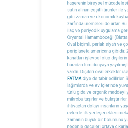
haşerenin bireysel mücadelesi
satın alınan çeşitli ürünler ile
gibi zaman ve ekonomik kayba 
zarfında üremeleri de artar. Bu
ilaç ve periyodik uygulama gere
Oryantal Hamamböceği (Blatta 
Oval biçimli, parlak siyah ve ç
periplaneta americana gibidir.
kanatları işlevsel olup dişileri
buradan tüm dünyaya yayılmıştır
vardır. Dişileri oval erkekler i
FATMA
diye de tabir edilirler. 
lağımlarda ve ev içlerinde yuval
türlü gıda ve organik maddeyi ye
mikrobu taşırlar ve bulaştırırla
ihtiyaçtan dolayı insanların yaş
evlerde ilk yerleşecekleri mek
zamanın büyük bir bölümünü yuv
nedenle geceleri ortaya çıkarlar