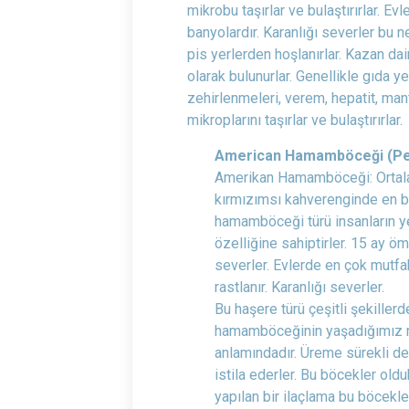
mikrobu taşırlar ve bulaştırırlar. E
banyolardır. Karanlığı severler bu n
pis yerlerden hoşlanırlar. Kazan da
olarak bulunurlar. Genellikle gıda y
zehirlenmeleri, verem, hepatit, manta
mikroplarını taşırlar ve bulaştırırlar.
American Hamamböceği (Pe
Amerikan Hamamböceği: Ortala
kırmızımsı kahverenginde en 
hamamböceği türü insanların y
özelliğine sahiptirler. 15 ay öm
severler. Evlerde en çok mutf
rastlanır. Karanlığı severler.
Bu haşere türü çeşitli şekillerd
hamamböceğinin yaşadığımız m
anlamındadır. Üreme sürekli d
istila ederler. Bu böcekler oldu
yapılan bir ilaçlama bu böcekle